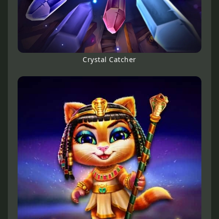
Crystal Catcher