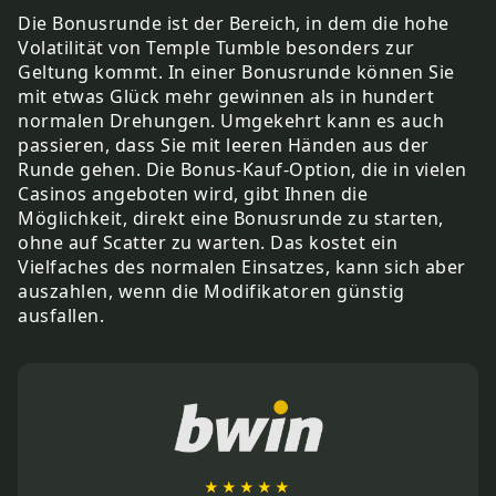
Die Bonusrunde ist der Bereich, in dem die hohe
Volatilität von Temple Tumble besonders zur
Geltung kommt. In einer Bonusrunde können Sie
mit etwas Glück mehr gewinnen als in hundert
normalen Drehungen. Umgekehrt kann es auch
passieren, dass Sie mit leeren Händen aus der
Runde gehen. Die Bonus-Kauf-Option, die in vielen
Casinos angeboten wird, gibt Ihnen die
Möglichkeit, direkt eine Bonusrunde zu starten,
ohne auf Scatter zu warten. Das kostet ein
Vielfaches des normalen Einsatzes, kann sich aber
Unlimited Blackjack
High Striker
auszahlen, wenn die Modifikatoren günstig
ausfallen.
★★★★★