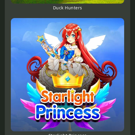
Duck Hunters