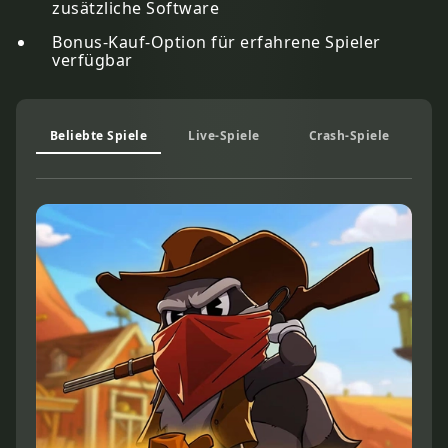
zusätzliche Software
Bonus-Kauf-Option für erfahrene Spieler
verfügbar
Beliebte Spiele
Live-Spiele
Crash-Spiele