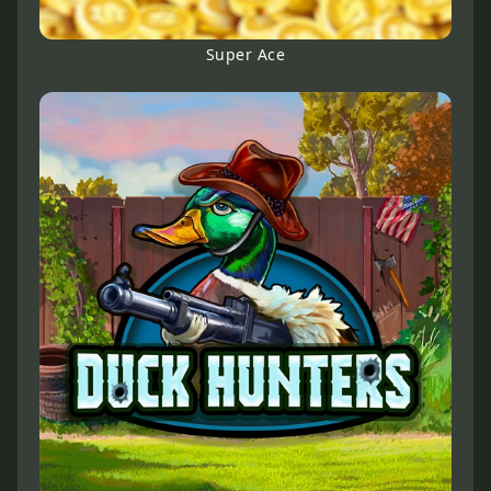
Super Ace