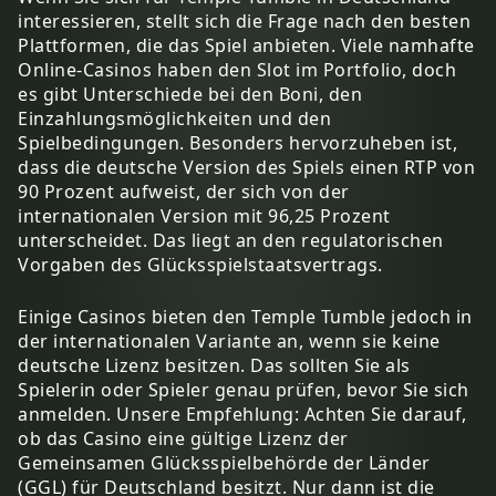
interessieren, stellt sich die Frage nach den besten
Plattformen, die das Spiel anbieten. Viele namhafte
Online-Casinos haben den Slot im Portfolio, doch
es gibt Unterschiede bei den Boni, den
Einzahlungsmöglichkeiten und den
Spielbedingungen. Besonders hervorzuheben ist,
dass die deutsche Version des Spiels einen RTP von
90 Prozent aufweist, der sich von der
internationalen Version mit 96,25 Prozent
unterscheidet. Das liegt an den regulatorischen
Vorgaben des Glücksspielstaatsvertrags.
Einige Casinos bieten den Temple Tumble jedoch in
der internationalen Variante an, wenn sie keine
deutsche Lizenz besitzen. Das sollten Sie als
Spielerin oder Spieler genau prüfen, bevor Sie sich
anmelden. Unsere Empfehlung: Achten Sie darauf,
ob das Casino eine gültige Lizenz der
Gemeinsamen Glücksspielbehörde der Länder
(GGL) für Deutschland besitzt. Nur dann ist die