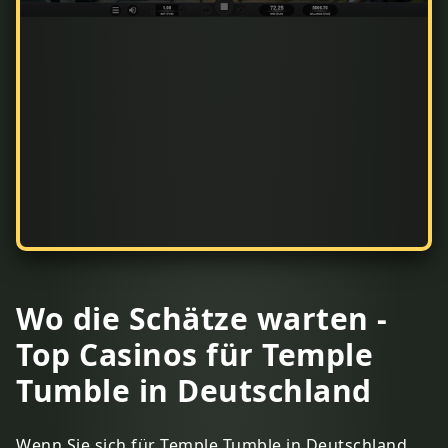
Wo die Schätze warten -
Top Casinos für Temple
Tumble in Deutschland
Wenn Sie sich für Temple Tumble in Deutschland