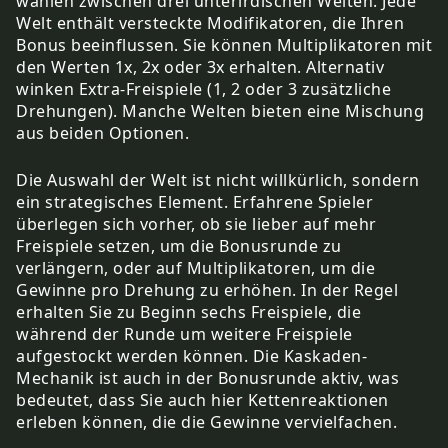
wählen zwischen drei unterirdischen Welten. Jede
Welt enthält versteckte Modifikatoren, die Ihren
Bonus beeinflussen. Sie können Multiplikatoren mit
den Werten 1x, 2x oder 3x erhalten. Alternativ
winken Extra-Freispiele (1, 2 oder 3 zusätzliche
Drehungen). Manche Welten bieten eine Mischung
aus beiden Optionen.
Die Auswahl der Welt ist nicht willkürlich, sondern
ein strategisches Element. Erfahrene Spieler
überlegen sich vorher, ob sie lieber auf mehr
Freispiele setzen, um die Bonusrunde zu
verlängern, oder auf Multiplikatoren, um die
Lightning Storm
Balloon
Gewinne pro Drehung zu erhöhen. In der Regel
erhalten Sie zu Beginn sechs Freispiele, die
während der Runde um weitere Freispiele
aufgestockt werden können. Die Kaskaden-
Mechanik ist auch in der Bonusrunde aktiv, was
bedeutet, dass Sie auch hier Kettenreaktionen
erleben können, die die Gewinne vervielfachen.