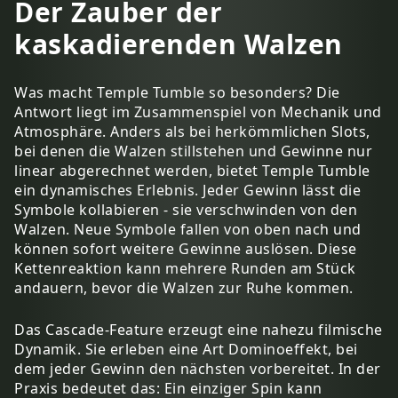
Der Zauber der
kaskadierenden Walzen
Was macht Temple Tumble so besonders? Die
Antwort liegt im Zusammenspiel von Mechanik und
Atmosphäre. Anders als bei herkömmlichen Slots,
bei denen die Walzen stillstehen und Gewinne nur
linear abgerechnet werden, bietet Temple Tumble
ein dynamisches Erlebnis. Jeder Gewinn lässt die
Symbole kollabieren - sie verschwinden von den
Walzen. Neue Symbole fallen von oben nach und
können sofort weitere Gewinne auslösen. Diese
Kettenreaktion kann mehrere Runden am Stück
andauern, bevor die Walzen zur Ruhe kommen.
Das Cascade-Feature erzeugt eine nahezu filmische
Dynamik. Sie erleben eine Art Dominoeffekt, bei
dem jeder Gewinn den nächsten vorbereitet. In der
Praxis bedeutet das: Ein einziger Spin kann