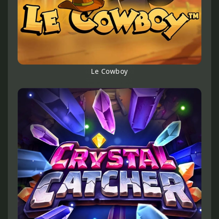
Le Cowboy