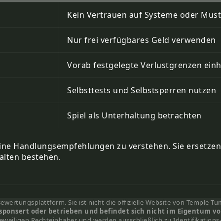
Kein Vertrauen auf Systeme oder Must
Nur frei verfügbares Geld verwenden
Vorab festgelegte Verlustgrenzen einh
Selbsttests und Selbstsperren nutzen
Spiel als Unterhaltung betrachten
e Handlungsempfehlungen zu verstehen. Sie ersetzen ke
alten bestehen.
ewertungsplattform. Sie ist nicht die offizielle Website von Temple T
esponsert oder betrieben und befindet sich nicht im Eigentum 
eiligen Rechteinhaber und werden ausschließlich zu Identifikations