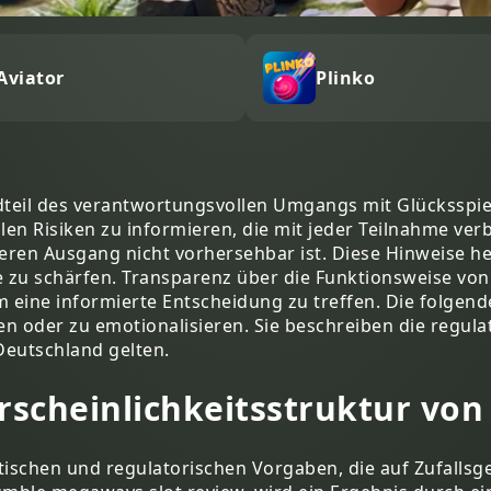
Aviator
Plinko
dteil des verantwortungsvollen Umgangs mit Glücksspiel
en Risiken zu informieren, die mit jeder Teilnahme ver
deren Ausgang nicht vorhersehbar ist. Diese Hinweise he
te zu schärfen. Transparenz über die Funktionsweise vo
um eine informierte Entscheidung zu treffen. Die folgen
en oder zu emotionalisieren. Sie beschreiben die regu
Deutschland gelten.
rscheinlichkeitsstruktur von
ischen und regulatorischen Vorgaben, die auf Zufallsge