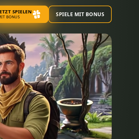
JETZT SPIELEN
SPIELE MIT BONUS
MIT BONUS