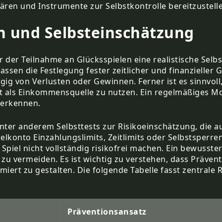
lären und Instrumente zur Selbstkontrolle bereitzustell
 und Selbsteinschätzung
 der Teilnahme an Glücksspielen eine realistische Selbs
 die Festlegung fester zeitlicher und finanzieller G
ig von Verlusten oder Gewinnen. Ferner ist es sinnvoll, 
cht als Einkommensquelle zu nutzen. Ein regelmäßiges M
 erkennen.
ter anderem Selbsttests zur Risikoeinschätzung, die a
lkonto Einzahlungslimits, Zeitlimits oder Selbstsperre
Spiel nicht vollständig risikofrei machen. Ein bewusst
zu vermeiden. Es ist wichtig zu verstehen, dass Präventi
rmiert zu gestalten. Die folgende Tabelle fasst zentrale
Präventionsansatz