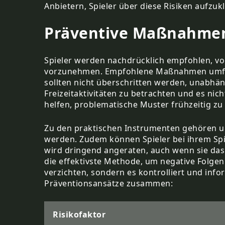
Anbietern, Spieler über diese Risiken aufzuk
Präventive Maßnahmen
Spieler werden nachdrücklich empfohlen, vor
vorzunehmen. Empfohlene Maßnahmen umfassen
sollten nicht überschritten werden, unabhäng
Freizeitaktivitäten zu betrachten und es ni
helfen, problematische Muster frühzeitig zu
Zu den praktischen Instrumenten gehören un
werden. Zudem können Spieler bei ihrem Spie
wird dringend angeraten, auch wenn sie das 
die effektivste Methode, um negative Folgen 
verzichten, sondern es kontrolliert und info
Präventionsansätze zusammen:
Risikofaktor