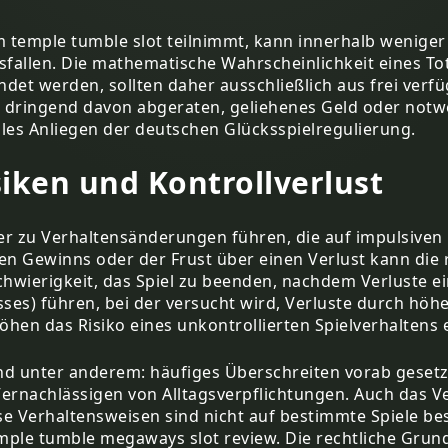
r am temple tumble slot teilnimmt, kann innerhalb wenig
fallen. Die mathematische Wahrscheinlichkeit eines Total
rwendet werden, sollten daher ausschließlich aus frei 
rd dringend davon abgeraten, geliehenes Geld oder not
ales Anliegen der deutschen Glücksspielregulierung.
iken und Kontrollverlust
eler zu Verhaltensänderungen führen, die auf impulsiv
en Gewinns oder der Frust über einen Verlust kann die
Schwierigkeit, das Spiel zu beenden, nachdem Verluste e
es) führen, bei der versucht wird, Verluste durch höhe
hen das Risiko eines unkontrollierten Spielverhaltens 
nd unter anderem: häufiges Überschreiten vorab gesetzte
 Vernachlässigen von Alltagsverpflichtungen. Auch das V
se Verhaltensweisen sind nicht auf bestimmte Spiele bes
emple tumble megaways slot review. Die rechtliche Grun