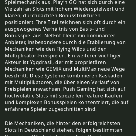
Spielmechanik aus. Play’n GO hat sich durch eine
Vielzahl an Slots mit hohem Wiederspielwert und
klaren, durchdachten Bonusstrukturen
positioniert. Ihre Titel zeichnen sich oft durch ein
ausgewogenes Verhältnis von Basis- und
Bonusspiel aus. NetEnt bleibt ein dominanter
Anbieter, insbesondere durch die Etablierung von
Mechaniken wie den Flying Wilds und den
Multiplikator-Freispielen. Ein weiterer wichtiger
Akteur ist Yggdrasil, der mit proprietären
Bac Bo
Mines
Mechaniken wie GEMiX und MultiMax neue Wege
beschritt. Diese Systeme kombinieren Kaskaden
mit Multiplikatoren, die über einen Verlauf von
Freispielen anwachsen. Push Gaming hat sich auf
hochvolatile Slots mit speziellen Feature-Käufen
und komplexen Bonusspielen konzentriert, die auf
erfahrene Spieler zugeschnitten sind.
Die Mechaniken, die hinter den erfolgreichsten
Slots in Deutschland stehen, folgen bestimmten