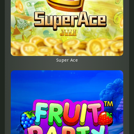
Super Ace