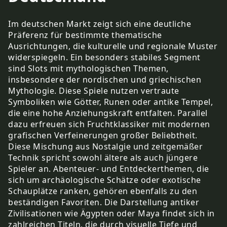
Im deutschen Markt zeigt sich eine deutliche
Präferenz für bestimmte thematische
Ausrichtungen, die kulturelle und regionale Muster
widerspiegeln. Ein besonders stabiles Segment
sind Slots mit mythologischen Themen,
insbesondere der nordischen und griechischen
Mythologie. Diese Spiele nutzen vertraute
Symboliken wie Götter, Runen oder antike Tempel,
die eine hohe Anziehungskraft entfalten. Parallel
dazu erfreuen sich Fruchtklassiker mit modernen
grafischen Verfeinerungen großer Beliebtheit.
Diese Mischung aus Nostalgie und zeitgemäßer
Technik spricht sowohl ältere als auch jüngere
Spieler an. Abenteuer- und Entdeckerthemen, die
Crazy Time
Spaceman
sich um archäologische Schätze oder exotische
Schauplätze ranken, gehören ebenfalls zu den
beständigen Favoriten. Die Darstellung antiker
Zivilisationen wie Ägypten oder Maya findet sich in
zahlreichen Titeln, die durch visuelle Tiefe und