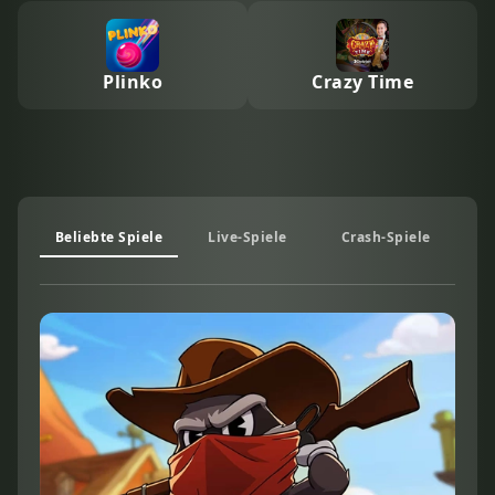
Plinko
Crazy Time
Beliebte Spiele
Live-Spiele
Crash-Spiele