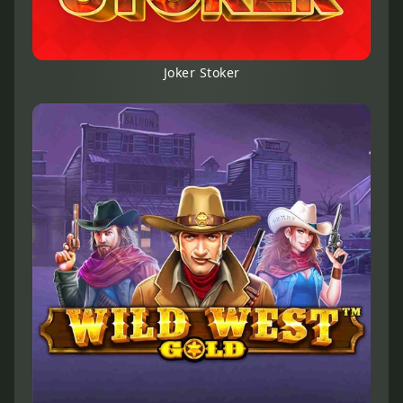
Joker Stoker