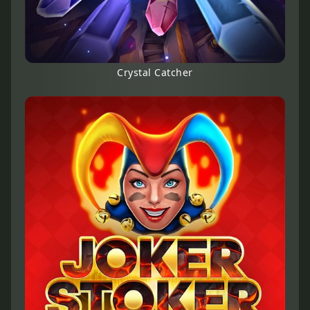
Crystal Catcher