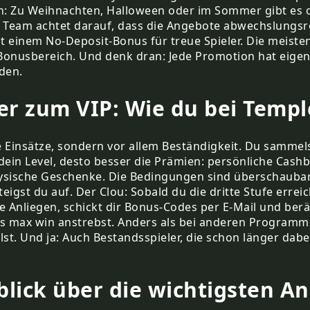
Zu Weihnachten, Halloween oder im Sommer gibt es oft 
 Team achtet darauf, dass die Angebote abwechslungsrei
 einem No-Deposit-Bonus für treue Spieler. Die meiste
Bonusbereich. Und denk dran: Jede Promotion hat eigene
den.
r zum VIP: Wie du bei Templ
insätze, sondern vor allem Beständigkeit. Du sammelst
dein Level, desto besser die Prämien: persönliche Cas
sische Geschenke. Die Bedingungen sind überschaubar: 
eigst du auf. Der Clou: Sobald du die dritte Stufe erre
Anliegen, schickt dir Bonus-Codes per E-Mail und berät
max win anstrebst. Anders als bei anderen Programmen
elst. Und ja: Auch Bestandsspieler, die schon länger da
blick über die wichtigsten A