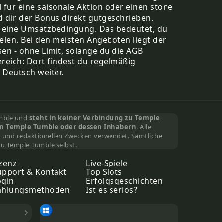
 für eine saisonale Aktion oder einen stone
d dir der Bonus direkt gutgeschrieben.
at eine Umsatzbedingung. Das bedeutet, du
len. Bei den meisten Angeboten liegt der
en - ohne Limit, solange du die AGB
ereich: Dort findest du regelmäßig
f Deutsch weiter.
umble und
steht in keiner Verbindung zu Temple
von Temple Tumble oder dessen Inhabern
. Alle
- und redaktionellen Zwecken verwendet. Sämtliche
zu Temple Tumble selbst.
izenz
Live-Spiele
upport & Kontakt
Top Slots
ogin
Erfolgsgeschichten
ahlungsmethoden
Ist es seriös?