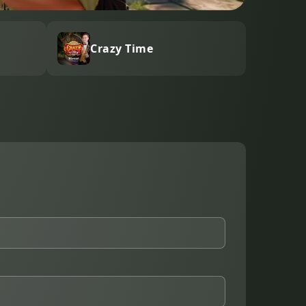
Crazy Time