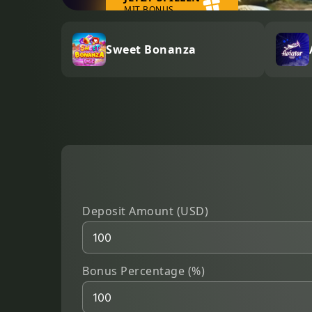
MIT BONUS
Sweet Bonanza
Deposit Amount (USD)
Bonus Percentage (%)