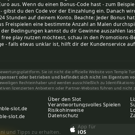
 Euro aus. Wenn du einen Bonus-Code hast - zum Beispiel
 - gibst du den Code vor der Einzahlung ein. Danach wir
n 24 Stunden auf deinem Konto. Beachte: Jeder Bonus h
 Freispielen eine bestimmte Anzahl an Malen durchspie
 der Bedingungen kannst du dir Gewinne auszahlen lass
e free play nutzen möchtest, schau in den Promotions-B
- falls etwas unklar ist, hilft dir der Kundenservice au
ewertungsplattform. Sie ist nicht die offizielle Website von Temple T
esponsert oder betrieben und befindet sich nicht im Eigentum 
eiligen Rechteinhaber und werden ausschließlich zu Identifikations
iven lizenzierten Anbietern oder Partner-Websites führen und nicht 
Über den Slot
L
Verantwortungsvolles Spielen
S
ble-slot.de
Risikohinweise
L
Datenschutz
Z
le-slot.de
App für
ni und Tipps zu erhalten.
iOS