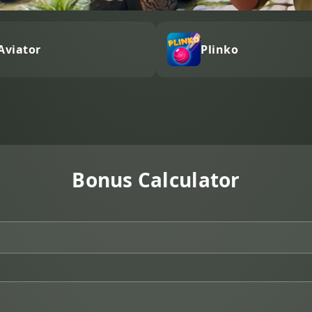
Aviator
Plinko
Bonus Calculator