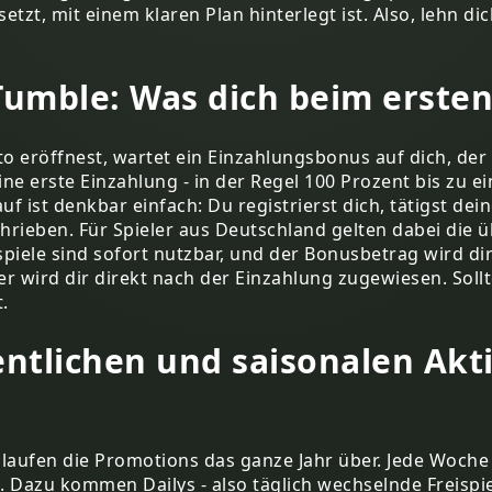
etzt, mit einem klaren Plan hinterlegt ist. Also, lehn di
Tumble: Was dich beim ersten
 eröffnest, wartet ein Einzahlungsbonus auf dich, der 
e erste Einzahlung - in der Regel 100 Prozent bis zu 
auf ist denkbar einfach: Du registrierst dich, tätigst d
rieben. Für Spieler aus Deutschland gelten dabei die ü
piele sind sofort nutzbar, und der Bonusbetrag wird dir
r wird dir direkt nach der Einzahlung zugewiesen. Sollte
.
ntlichen und saisonalen Akt
laufen die Promotions das ganze Jahr über. Jede Woche 
t. Dazu kommen Dailys - also täglich wechselnde Freisp