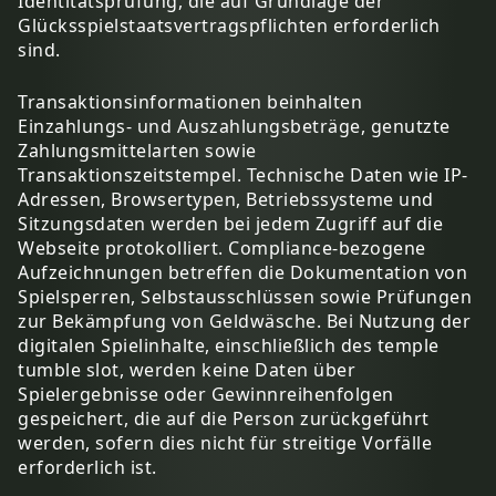
Identitätsprüfung, die auf Grundlage der
Glücksspielstaatsvertragspflichten erforderlich
sind.
Transaktionsinformationen beinhalten
Einzahlungs- und Auszahlungsbeträge, genutzte
Zahlungsmittelarten sowie
Transaktionszeitstempel. Technische Daten wie IP-
Adressen, Browsertypen, Betriebssysteme und
Sitzungsdaten werden bei jedem Zugriff auf die
Webseite protokolliert. Compliance-bezogene
Aufzeichnungen betreffen die Dokumentation von
Spielsperren, Selbstausschlüssen sowie Prüfungen
zur Bekämpfung von Geldwäsche. Bei Nutzung der
digitalen Spielinhalte, einschließlich des temple
tumble slot, werden keine Daten über
Spielergebnisse oder Gewinnreihenfolgen
gespeichert, die auf die Person zurückgeführt
werden, sofern dies nicht für streitige Vorfälle
erforderlich ist.