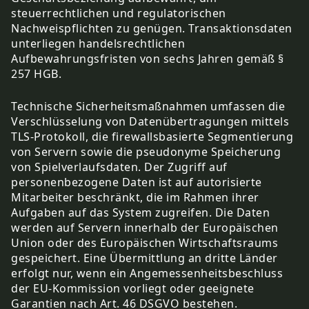
steuerrechtlichen und regulatorischen
Nachweispflichten zu genügen. Transaktionsdaten
unterliegen handelsrechtlichen
Aufbewahrungsfristen von sechs Jahren gemäß §
257 HGB.
Technische Sicherheitsmaßnahmen umfassen die
Verschlüsselung von Datenübertragungen mittels
TLS-Protokoll, die firewallsbasierte Segmentierung
von Servern sowie die pseudonyme Speicherung
von Spielverlaufsdaten. Der Zugriff auf
personenbezogene Daten ist auf autorisierte
Mitarbeiter beschränkt, die im Rahmen ihrer
Aufgaben auf das System zugreifen. Die Daten
werden auf Servern innerhalb der Europäischen
Union oder des Europäischen Wirtschaftsraums
gespeichert. Eine Übermittlung an dritte Länder
erfolgt nur, wenn ein Angemessenheitsbeschluss
der EU-Kommission vorliegt oder geeignete
Garantien nach Art. 46 DSGVO bestehen.