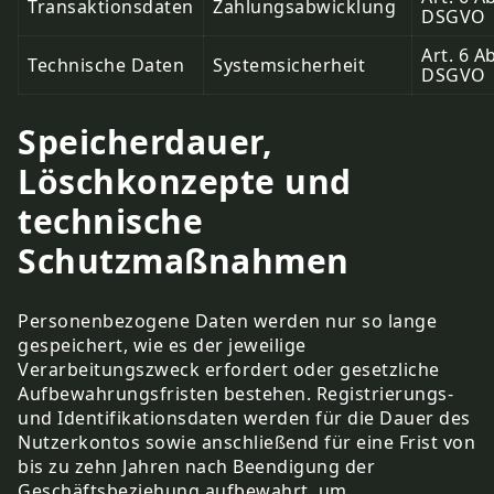
Transaktionsdaten
Zahlungsabwicklung
DSGVO
Art. 6 Abs
Technische Daten
Systemsicherheit
DSGVO
Speicherdauer,
Löschkonzepte und
technische
Schutzmaßnahmen
Personenbezogene Daten werden nur so lange
gespeichert, wie es der jeweilige
Verarbeitungszweck erfordert oder gesetzliche
Aufbewahrungsfristen bestehen. Registrierungs-
und Identifikationsdaten werden für die Dauer des
Nutzerkontos sowie anschließend für eine Frist von
bis zu zehn Jahren nach Beendigung der
Geschäftsbeziehung aufbewahrt, um