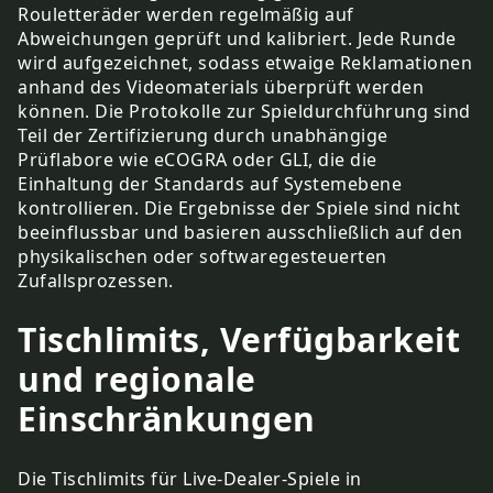
Rouletteräder werden regelmäßig auf
Abweichungen geprüft und kalibriert. Jede Runde
wird aufgezeichnet, sodass etwaige Reklamationen
anhand des Videomaterials überprüft werden
können. Die Protokolle zur Spieldurchführung sind
Teil der Zertifizierung durch unabhängige
Prüflabore wie eCOGRA oder GLI, die die
Einhaltung der Standards auf Systemebene
kontrollieren. Die Ergebnisse der Spiele sind nicht
Super Color Game
Coin Miner
beeinflussbar und basieren ausschließlich auf den
physikalischen oder softwaregesteuerten
Zufallsprozessen.
Tischlimits, Verfügbarkeit
und regionale
Einschränkungen
Die Tischlimits für Live-Dealer-Spiele in