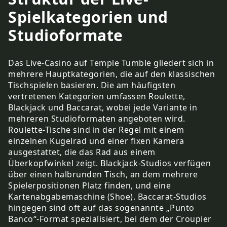
Spielkategorien und
Studioformate
Das Live-Casino auf Temple Tumble gliedert sich in
mehrere Hauptkategorien, die auf den klassischen
Tischspielen basieren. Die am häufigsten
vertretenen Kategorien umfassen Roulette,
Blackjack und Baccarat, wobei jede Variante in
mehreren Studioformaten angeboten wird.
Roulette-Tische sind in der Regel mit einem
einzelnen Kugelrad und einer fixen Kamera
ausgestattet, die das Rad aus einem
Crazy Time
Aviatrix
Überkopfwinkel zeigt. Blackjack-Studios verfügen
über einen halbrunden Tisch, an dem mehrere
Spielerpositionen Platz finden, und eine
Kartenabgabemaschine (Shoe). Baccarat-Studios
hingegen sind oft auf das sogenannte „Punto
Banco“-Format spezialisiert, bei dem der Croupier