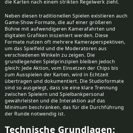
die Karten nach einem strikten Regelwerk zieht.
Neben diesen traditionellen Spielen existieren auch
Game-Show-Formate, die auf einer größeren
Bühne mit aufwendigeren Kamerafahrten und
digitalen Grafiken inszeniert werden. Diese
Formate nutzen oft mehrere Kameraperspektiven,
um das Spielfeld und die Moderatoren aus
verschiedenen Winkeln zu zeigen. Die
grundlegenden Spielprinzipien bleiben jedoch
gleich: Jede Aktion, vom Einsetzen der Chips bis
zum Ausspielen der Karten, wird in Echtzeit
übertragen und dokumentiert. Die Studioformate
Lightning Dice
Mines
sind so ausgelegt, dass sie eine klare Trennung
zwischen Spielern und Spielbankpersonal
gewährleisten und die Interaktion auf das
Minimum beschränken, das für die Durchführung
der Runde notwendig ist.
Technische Grundlagen: