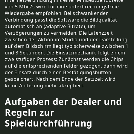
Internetverbindung mit einer Mindestbandbreite
von 5 Mbit/s wird für eine unterbrechungsfreie
Wiedergabe empfohlen. Bei schwankender
Verbindung passt die Software die Bildqualität
automatisch an (adaptive Bitrate), um
Verzögerungen zu vermeiden. Die Latenzzeit
zwischen der Aktion im Studio und der Darstellung
auf dem Bildschirm liegt typischerweise zwischen 1
und 3 Sekunden. Die Einsatzmechanik folgt einem
zweistufigen Prozess: Zunächst werden die Chips
auf die entsprechenden Felder gezogen, dann wird
der Einsatz durch einen Bestätigungsbutton
Unlimited Blackjack
JetX
gespeichert. Nach dem Ende der Setzzeit wird
keine Änderung mehr akzeptiert.
Aufgaben der Dealer und
Regeln zur
Spieldurchführung