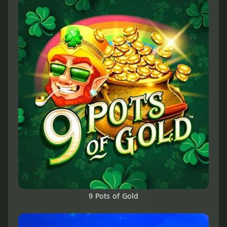
9 Pots of Gold