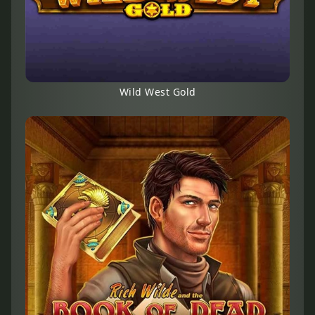
Wild West Gold