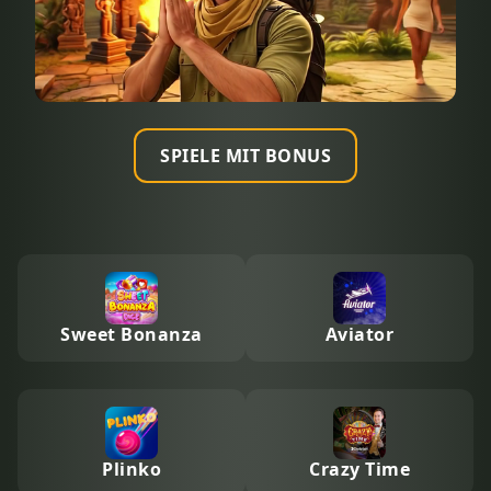
SPIELE MIT BONUS
Sweet Bonanza
Aviator
Plinko
Crazy Time