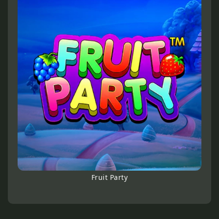
Fruit Party