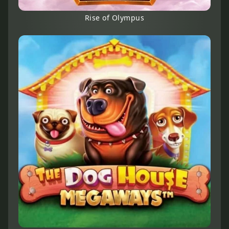
Rise of Olympus