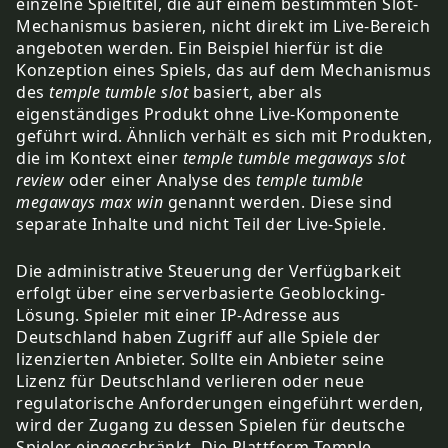
einzelne Spieltitel, die auf einem bestimmten Slot-
Mechanismus basieren, nicht direkt im Live-Bereich
angeboten werden. Ein Beispiel hierfür ist die
Konzeption eines Spiels, das auf dem Mechanismus
des
temple tumble slot
basiert, aber als
eigenständiges Produkt ohne Live-Komponente
geführt wird. Ähnlich verhält es sich mit Produkten,
High Striker
Ice Fishing
die im Kontext einer
temple tumble megaways slot
review
oder einer Analyse des
temple tumble
megaways max win
genannt werden. Diese sind
separate Inhalte und nicht Teil der Live-Spiele.
Die administrative Steuerung der Verfügbarkeit
erfolgt über eine serverbasierte Geoblocking-
Lösung. Spieler mit einer IP-Adresse aus
Deutschland haben Zugriff auf alle Spiele der
lizenzierten Anbieter. Sollte ein Anbieter seine
Lizenz für Deutschland verlieren oder neue
regulatorische Anforderungen eingeführt werden,
wird der Zugang zu dessen Spielen für deutsche
Spieler eingeschränkt. Die Plattform Temple